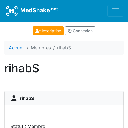
.net
MedShake
Inscription
Connexion
Accueil
Membres
rihabS
rihabS
rihabS
Statut : Membre