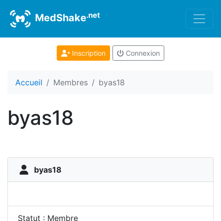
.net
MedShake
Inscription
Connexion
Accueil
Membres
byas18
byas18
byas18
Statut : Membre