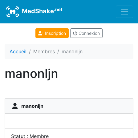
.net
MedShake
Inscription
Connexion
Accueil
Membres
manonljn
manonljn
manonljn
Statut : Membre