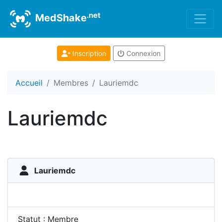
.net
MedShake
Inscription
Connexion
Accueil
Membres
Lauriemdc
Lauriemdc
Lauriemdc
Statut : Membre