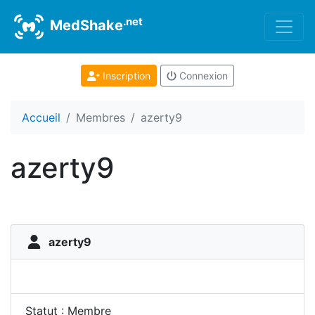
.net
MedShake
Inscription
Connexion
Accueil
Membres
azerty9
azerty9
azerty9
Statut : Membre