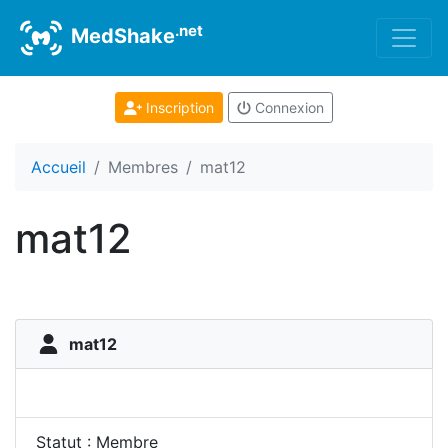
.net
MedShake
Inscription
Connexion
Accueil
Membres
mat12
mat12
mat12
Statut : Membre