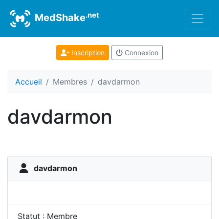
.net
MedShake
Inscription
Connexion
Accueil
Membres
davdarmon
davdarmon
davdarmon
Statut : Membre