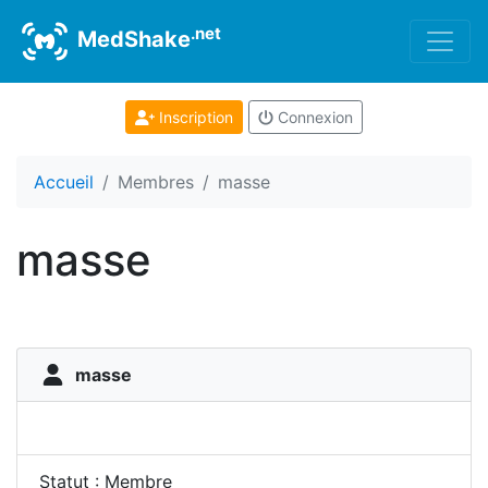
.net
MedShake
Inscription
Connexion
Accueil
Membres
masse
masse
masse
Statut : Membre