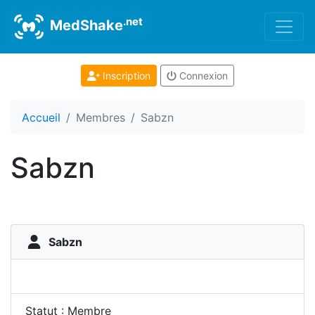
.net
MedShake
Inscription
Connexion
Accueil
Membres
Sabzn
Sabzn
Sabzn
Statut : Membre