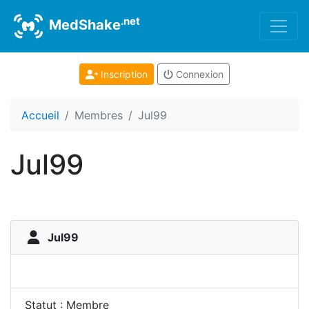
.net
MedShake
Inscription
Connexion
Accueil
Membres
Jul99
Jul99
Jul99
Statut : Membre