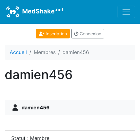
.net
MedShake
Inscription
Connexion
Accueil
Membres
damien456
damien456
damien456
Statut : Membre