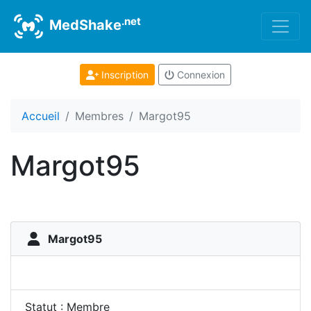
.net
MedShake
Inscription
Connexion
Accueil
Membres
Margot95
Margot95
Margot95
Statut : Membre