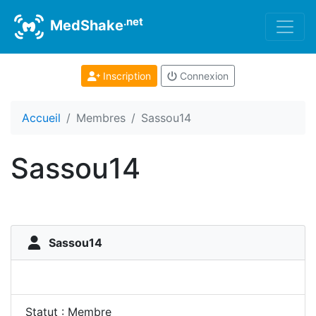
.net
MedShake
Inscription
Connexion
Accueil
Membres
Sassou14
Sassou14
Sassou14
Statut : Membre