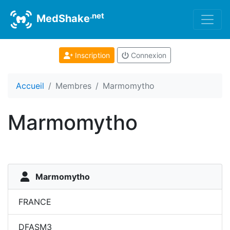
.net
MedShake
Inscription
Connexion
Accueil
Membres
Marmomytho
Marmomytho
Marmomytho
FRANCE
DFASM3