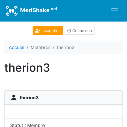
.net
MedShake
Inscription
Connexion
Accueil
Membres
therion3
therion3
therion3
Statut : Membre