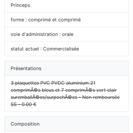
Princeps
forme : comprimé et comprimé
voie d'administration : orale
statut actuel : Commercialisée
Présentations
3 plaquettes PVC PVDC aluminium 21
comprimÃ©s bleus et 7 comprimÃ©s vert clair
suremballÃ©es/surpochÃ©es - Non remboursée
SS - 0.00 €
Composition