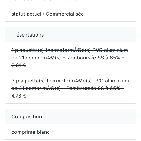
statut actuel : Commercialisée
Présentations
1 plaquette(s) thermoformÃ©e(s) PVC aluminium
de 21 comprimÃ©(s) - Remboursée SS à 65% -
2.61 €
3 plaquette(s) thermoformÃ©e(s) PVC aluminium
de 21 comprimÃ©(s) - Remboursée SS à 65% -
4.78 €
Composition
comprimé blanc :